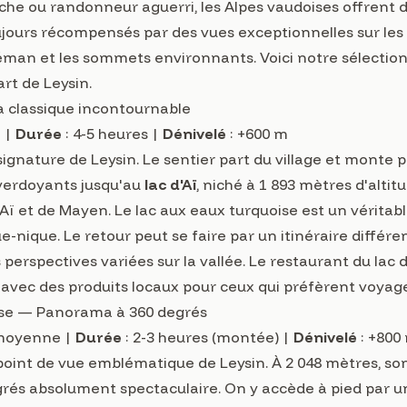
e ou randonneur aguerri, les Alpes vaudoises offrent de
ujours récompensés par des vues exceptionnelles sur les 
Léman et les sommets environnants. Voici notre sélection
t de Leysin.
La classique incontournable
 |
Durée
: 4-5 heures |
Dénivelé
: +600 m
signature de Leysin. Le sentier part du village et monte
 verdoyants jusqu'au
lac d'Aï
, niché à 1 893 mètres d'altit
ï et de Mayen. Le lac aux eaux turquoise est un véritable 
-nique. Le retour peut se faire par un itinéraire différent
 perspectives variées sur la vallée. Le restaurant du lac 
 avec des produits locaux pour ceux qui préfèrent voyage
se — Panorama à 360 degrés
 moyenne |
Durée
: 2-3 heures (montée) |
Dénivelé
: +800
 point de vue emblématique de Leysin. À 2 048 mètres, s
és absolument spectaculaire. On y accède à pied par un