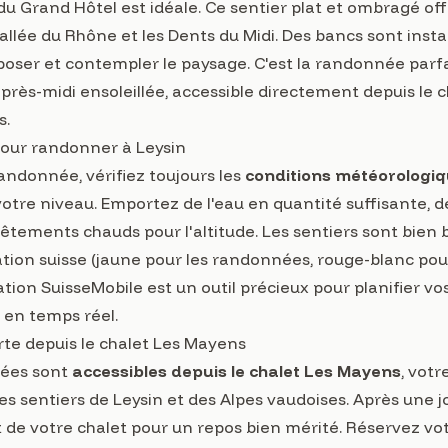
du Grand Hôtel est idéale. Ce sentier plat et ombragé of
allée du Rhône et les Dents du Midi. Des bancs sont instal
poser et contempler le paysage. C'est la randonnée parf
près-midi ensoleillée, accessible directement depuis le 
s.
pour randonner à Leysin
andonnée, vérifiez toujours les
conditions météorologi
votre niveau. Emportez de l'eau en quantité suffisante, de
tements chauds pour l'altitude. Les sentiers sont bien b
tion suisse (jaune pour les randonnées, rouge-blanc pour
tion SuisseMobile est un outil précieux pour planifier v
s en temps réel.
rte depuis le chalet Les Mayens
nées sont
accessibles depuis le chalet Les Mayens
, votr
les sentiers de Leysin et des Alpes vaudoises. Après une
t de votre chalet pour un repos bien mérité.
Réservez vot