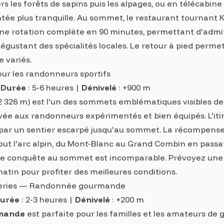
rs les forêts de sapins puis les alpages, ou en télécabine
ée plus tranquille. Au sommet, le restaurant tournant K
ne rotation complète en 90 minutes, permettant d'admi
gustant des spécialités locales. Le retour à pied permet
 variés.
ur les randonneurs sportifs
|
Durée
: 5-6 heures |
Dénivelé
: +900 m
2 326 m) est l'un des sommets emblématiques visibles de
vée aux randonneurs expérimentés et bien équipés. L'itin
e par un sentier escarpé jusqu'au sommet. La récompen
tout l'arc alpin, du Mont-Blanc au Grand Combin en passa
 de conquête au sommet est incomparable. Prévoyez une
atin pour profiter des meilleures conditions.
geries — Randonnée gourmande
urée
: 2-3 heures |
Dénivelé
: +200 m
mande
est parfaite pour les familles et les amateurs de