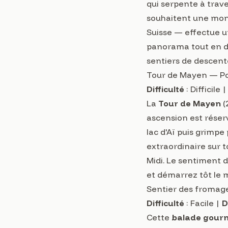
qui serpente à trave
souhaitent une mont
Suisse — effectue u
panorama tout en dé
sentiers de descente
Tour de Mayen — Po
Difficulté
: Difficile 
La
Tour de Mayen
(
ascension est réser
lac d'Aï puis grimp
extraordinaire sur 
Midi. Le sentiment
et démarrez tôt le m
Sentier des froma
Difficulté
: Facile |
D
Cette
balade gour