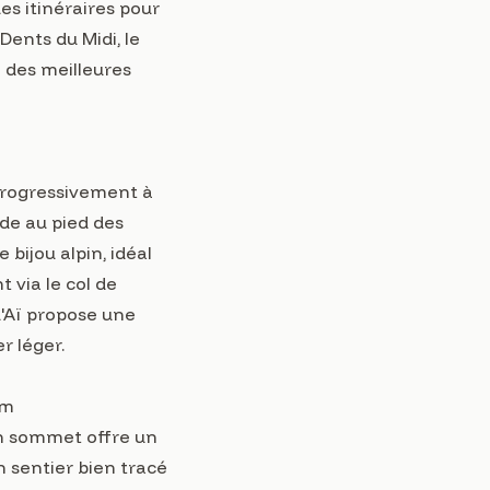
s itinéraires pour
Dents du Midi, le
 des meilleures
 progressivement à
ude au pied des
bijou alpin, idéal
 via le col de
d'Aï propose une
r léger.
 m
on sommet offre un
 sentier bien tracé