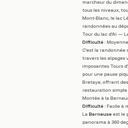
marcheur du dimanch
tous les niveaux, to
Mont-Blanc, le lac 
randonnées au dépar
Tour du lac d'Aï — 
Difficulté
: Moyenne
C'est la randonnée 
travers les alpages
imposantes Tours d'A
pour une pause pique
Bretaye, offrant des
restauration simple
Montée à la Berneu
Difficulté
: Facile à
La
Berneuse
est le
panorama à 360 degr