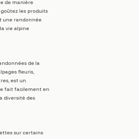
age de manière
 goûtez les produits
est une randonnée
a vie alpine
 randonnées de la
lpages fleuris,
res, est un
se fait facilement en
a diversité des
ettes sur certains