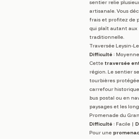
sentier relie plusi
artisanale. Vous dé
frais et profitez d
qui plaît autant aux
traditionnelle.
Traversée Leysin-Le
Difficulté
: Moyenne
Cette
traversée ent
région. Le sentier s
tourbières protégée
carrefour historique
bus postal ou en na
paysages et les lon
Promenade du Grand
Difficulté
: Facile |
D
Pour une
promenade