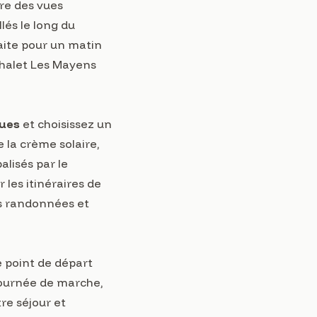
fre des vues
lés le long du
aite pour un matin
chalet Les Mayens
ques
et choisissez un
 la crème solaire,
alisés par le
 les itinéraires de
os randonnées et
e point de départ
 journée de marche,
re séjour
et