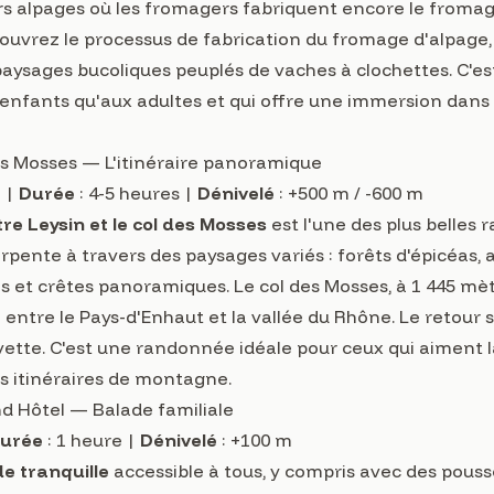
eurs alpages où les fromagers fabriquent encore le from
couvrez le processus de fabrication du fromage d'alpage,
e paysages bucoliques peuplés de vaches à clochettes. C'
 enfants qu'aux adultes et qui offre une immersion dans l
s Mosses — L'itinéraire panoramique
 |
Durée
: 4-5 heures |
Dénivelé
: +500 m / -600 m
re Leysin et le col des Mosses
est l'une des plus belles
erpente à travers des paysages variés : forêts d'épicéas, a
s et crêtes panoramiques. Le col des Mosses, à 1 445 mèt
 entre le Pays-d'Enhaut et la vallée du Rhône. Le retour 
vette. C'est une randonnée idéale pour ceux qui aiment l
gs itinéraires de montagne.
 Hôtel — Balade familiale
urée
: 1 heure |
Dénivelé
: +100 m
 tranquille
accessible à tous, y compris avec des pouss